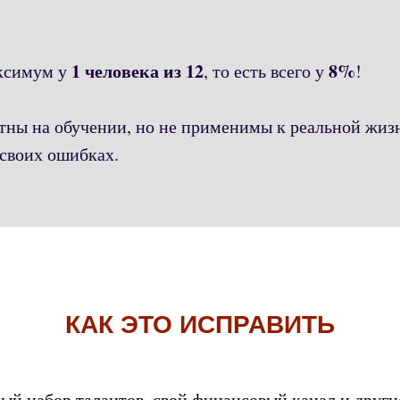
1 человека из 12
8%
аксимум у
, то есть всего у
!
тны на обучении, но не применимы к реальной жиз
 своих ошибках.
КАК ЭТО ИСПРАВИТЬ
й набор талантов, свой финансовый канал и други