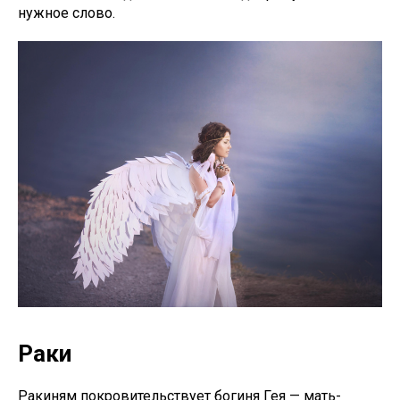
нужное слово.
Раки
Ракиням покровительствует богиня Гея — мать-